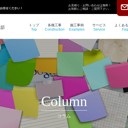
お見積り・お問い合わせは無料！
にお任せください！
お気軽にご相談・ご質問下さい。
トップ
各種工事
施工事例
サービス
よくあ
Top
Construction
Examples
Service
Faq
Column
コラム