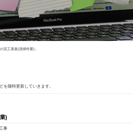
の完工美装(清掃作業)」
どを随時更新していきます。
業)
工事