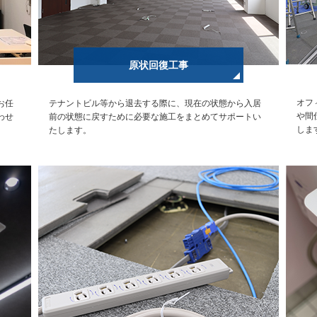
原状回復工事
オフ
お任
テナントビル等から退去する際に、現在の状態から入居
や間
わせ
前の状態に戻すために必要な施工をまとめてサポートい
しま
たします。