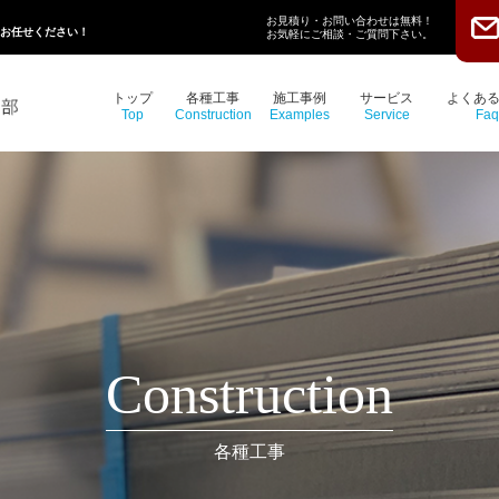
お見積り・お問い合わせは無料！
にお任せください！
お気軽にご相談・ご質問下さい。
トップ
各種工事
施工事例
サービス
よくあ
Top
Construction
Examples
Service
Faq
Construction
各種工事