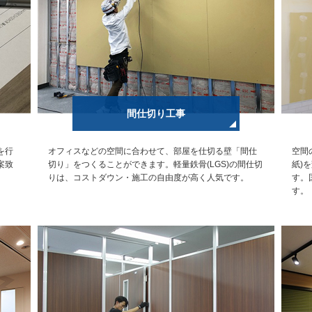
間仕切り工事
を行
オフィスなどの空間に合わせて、部屋を仕切る壁「間仕
空間
案致
切り」をつくることができます。軽量鉄骨(LGS)の間仕切
紙)
りは、コストダウン・施工の自由度が高く人気です。
す。
す。